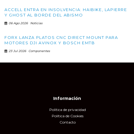
ACCELL ENTRA EN INSOLVENCIA: HAIBIKE, LAPIERRE
Y GHOST AL BORDE DEL ABISMO
06 Ago 2026
Noticias
FORX LANZA PLATOS CNC DIRECT MOUNT PARA
MOTORES DJI AVINOX Y BOSCH EMTB
23 Jul 2026
Componentes
Información
Política de privacidad
Política de Cookies
Contacto