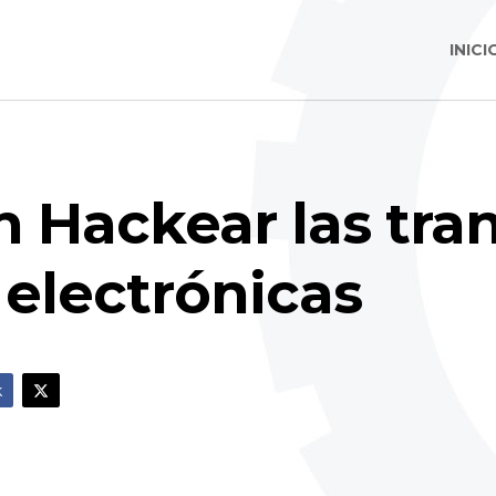
INICI
n Hackear las tra
 electrónicas
k