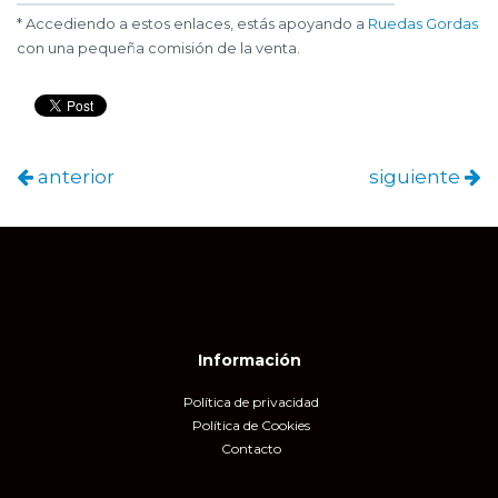
* Accediendo a estos enlaces, estás apoyando a
Ruedas Gordas
con una pequeña comisión de la venta.
anterior
siguiente
Información
Política de privacidad
Política de Cookies
Contacto