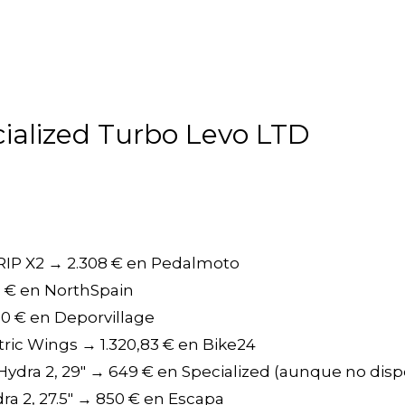
ialized Turbo Levo LTD
RIP X2 → 2.308 € en Pedalmoto
9 € en NorthSpain
00 € en Deporvillage
tric Wings → 1.320,83 € en Bike24
Hydra 2, 29" → 649 € en Specialized (aunque no dis
ra 2, 27.5" → 850 € en Escapa