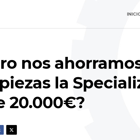
INICI
ro nos ahorramos
iezas la Special
e 20.000€?
k