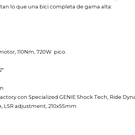
uestan lo que una bici completa de gama alta:
motor, 110Nm, 720W pico.
2"
mm
ry con Specialized GENIE Shock Tech, Ride Dynami
e, LSR adjustment, 210x55mm