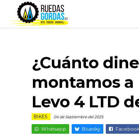
¿Cuánto dine
montamos a p
Levo 4 LTD d
BIKES
04 de Septiembre del 2025
Whatsapp
Bluesky
Faceboo