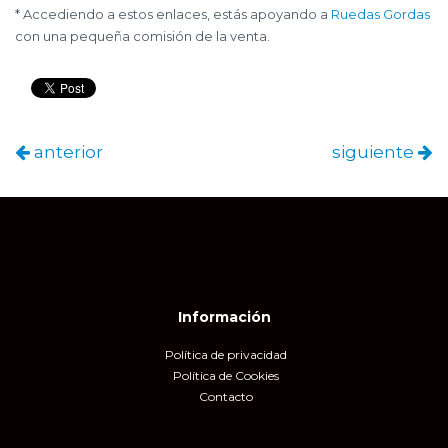
* Accediendo a estos enlaces, estás apoyando a
Ruedas Gordas
con una pequeña comisión de la venta.
anterior
siguiente
Información
Política de privacidad
Política de Cookies
Contacto