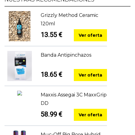
Grizzly Method Ceramic
120ml
13.55 €
Ver oferta
Banda Antipinchazos
18.65 €
Ver oferta
Maxxis Assegai 3C MaxxGrip
DD
58.99 €
Ver oferta
Muc-Off Big Bore Hybrid