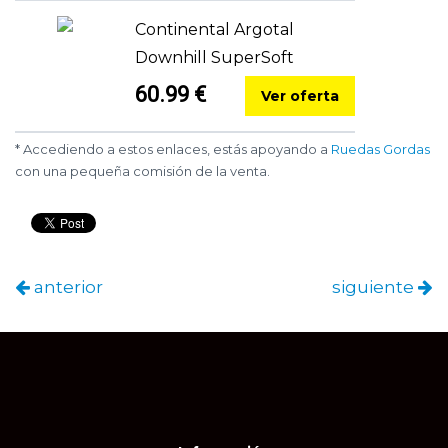
Continental Argotal
Downhill SuperSoft
60.99 €
Ver oferta
* Accediendo a estos enlaces, estás apoyando a
Ruedas Gordas
con una pequeña comisión de la venta.
anterior
siguiente