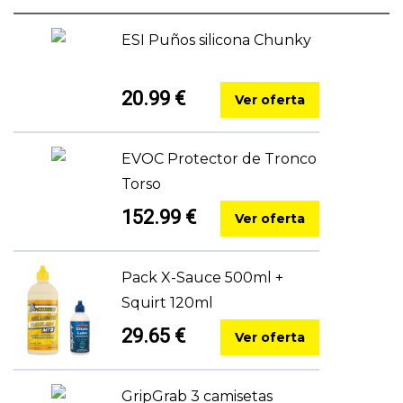
ESI Puños silicona Chunky
20.99 €
Ver oferta
EVOC Protector de Tronco
Torso
152.99 €
Ver oferta
Pack X-Sauce 500ml +
Squirt 120ml
29.65 €
Ver oferta
GripGrab 3 camisetas