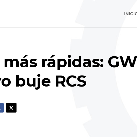
INICI
 más rápidas: GW
vo buje RCS
k