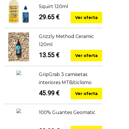
Squirt 120ml
29.65 €
Ver oferta
Grizzly Method Ceramic
120ml
13.55 €
Ver oferta
GripGrab 3 camisetas
interiores MTB/ciclismo
45.99 €
Ver oferta
100% Guantes Geomatic