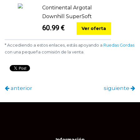
Continental Argotal
Downhill SuperSoft
60.99 €
Ver oferta
* Accediendo a estos enlaces, estás apoyando a
Ruedas Gordas
con una pequeña comisión de la venta.
anterior
siguiente
Información