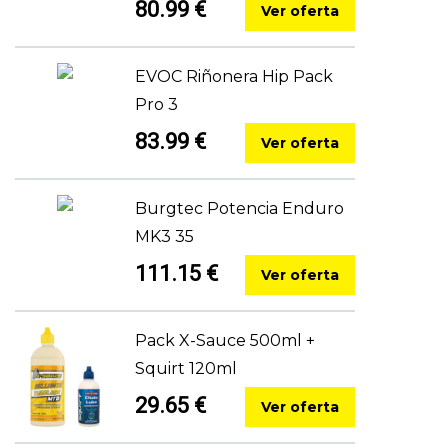
80.99 €
Ver oferta
EVOC Riñonera Hip Pack
Pro 3
83.99 €
Ver oferta
Burgtec Potencia Enduro
MK3 35
111.15 €
Ver oferta
Pack X-Sauce 500ml +
Squirt 120ml
29.65 €
Ver oferta