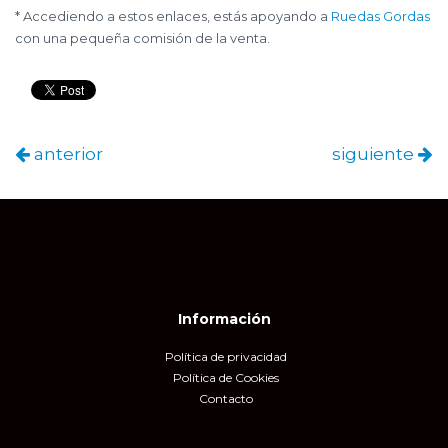
* Accediendo a estos enlaces, estás apoyando a
Ruedas Gordas
con una pequeña comisión de la venta.
anterior
siguiente
Información
Política de privacidad
Política de Cookies
Contacto