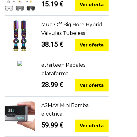
15.19 €
Ver oferta
Muc-Off Big Bore Hybrid
Válvulas Tubeless
38.15 €
Ver oferta
ethirteen Pedales
plataforma
28.99 €
Ver oferta
ASMAX Mini Bomba
eléctrica
59.99 €
Ver oferta