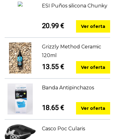
ESI Puños silicona Chunky
20.99 €
Ver oferta
Grizzly Method Ceramic
120ml
13.55 €
Ver oferta
Banda Antipinchazos
18.65 €
Ver oferta
Casco Poc Cularis