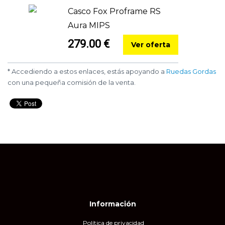
Casco Fox Proframe RS
Aura MIPS
279.00 €
Ver oferta
* Accediendo a estos enlaces, estás apoyando a
Ruedas Gordas
con una pequeña comisión de la venta.
Información
Política de privacidad