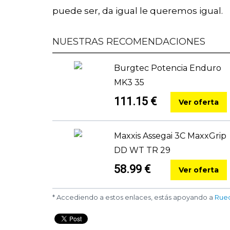
puede ser, da igual le queremos igual.
NUESTRAS RECOMENDACIONES
Burgtec Potencia Enduro
MK3 35
111.15 €
Ver oferta
Maxxis Assegai 3C MaxxGrip
DD WT TR 29
58.99 €
Ver oferta
* Accediendo a estos enlaces, estás apoyando a
Rue