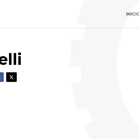
INICI
elli
k