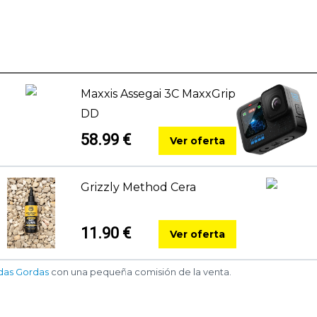
Maxxis Assegai 3C MaxxGrip
DD
58.99 €
Ver oferta
Grizzly Method Cera
11.90 €
Ver oferta
das Gordas
con una pequeña comisión de la venta.