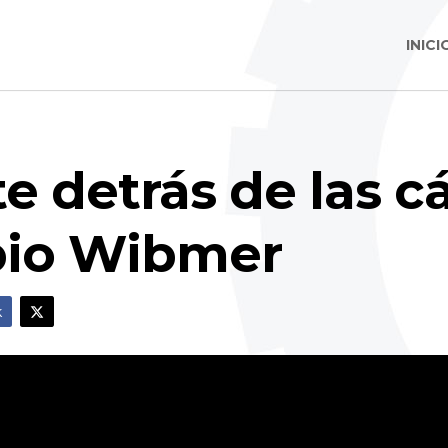
INICI
e detrás de las 
bio Wibmer
k