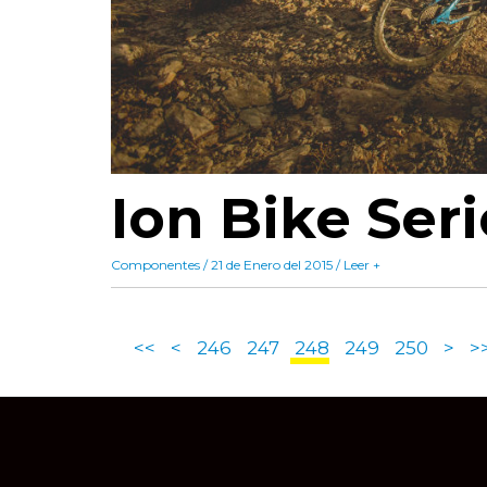
Ion Bike Ser
Componentes / 21 de Enero del 2015 / Leer +
<<
<
246
247
248
249
250
>
>