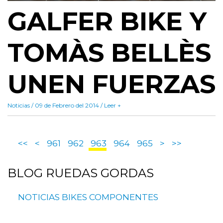
GALFER BIKE Y
TOMÀS BELLÈS
UNEN FUERZAS
Noticias / 09 de Febrero del 2014 / Leer +
<<
<
961
962
963
964
965
>
>>
BLOG
RUEDAS GORDAS
NOTICIAS
BIKES
COMPONENTES