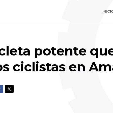
INICI
icleta potente qu
os ciclistas en A
k