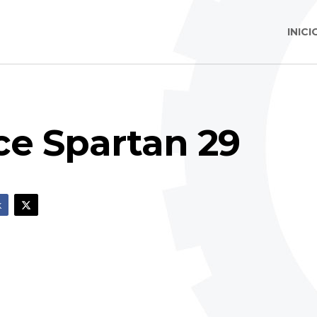
INICI
e Spartan 29
k