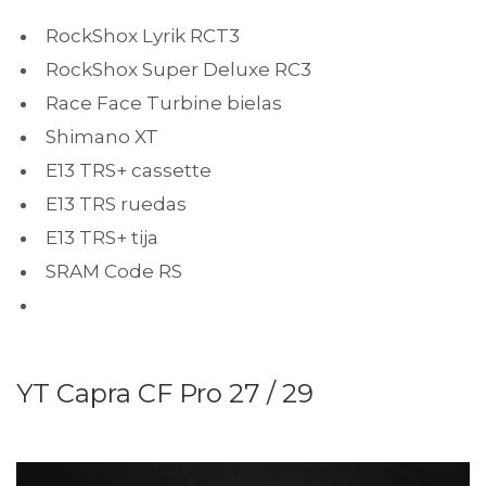
RockShox Lyrik RCT3
RockShox Super Deluxe RC3
Race Face Turbine bielas
Shimano XT
E13 TRS+ cassette
E13 TRS ruedas
E13 TRS+ tija
SRAM Code RS
YT Capra CF Pro 27 / 29