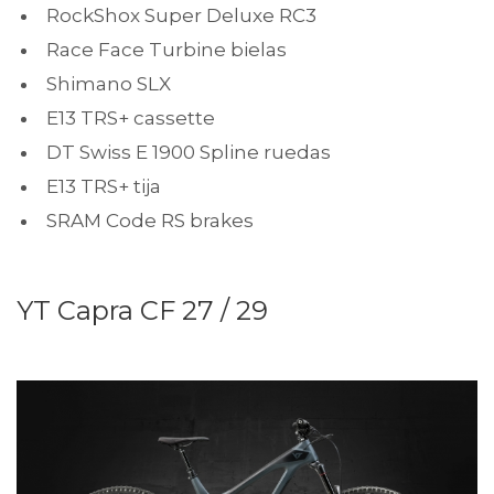
RockShox Super Deluxe RC3
Race Face Turbine bielas
Shimano SLX
E13 TRS+ cassette
DT Swiss E 1900 Spline ruedas
E13 TRS+ tija
SRAM Code RS brakes
YT Capra CF 27 / 29