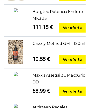
Burgtec Potencia Enduro
MK3 35
111.15 €
Ver oferta
Grizzly Method GM-1 120ml
10.55 €
Ver oferta
Maxxis Assegai 3C MaxxGrip
DD
58.99 €
Ver oferta
ethirteen Pedales