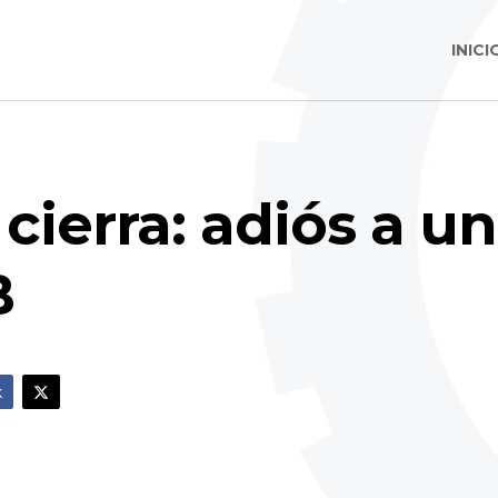
INICI
 cierra: adiós a 
B
k