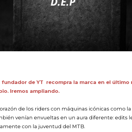
undador de YT recompra la marca en el último mi
opio. Iremos ampliando.
azón de los riders con máquinas icónicas como la Cap
bién venían envueltas en un aura diferente: edits le
tamente con la juventud del MTB.