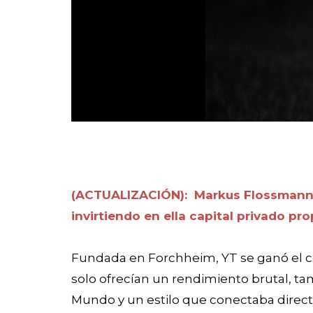
(ACTUALIZACIÓN): Markus Flossmann f
invirtiendo en ella capital privado pr
Fundada en Forchheim, YT se ganó el cor
solo ofrecían un rendimiento brutal, tam
Mundo y un estilo que conectaba direc