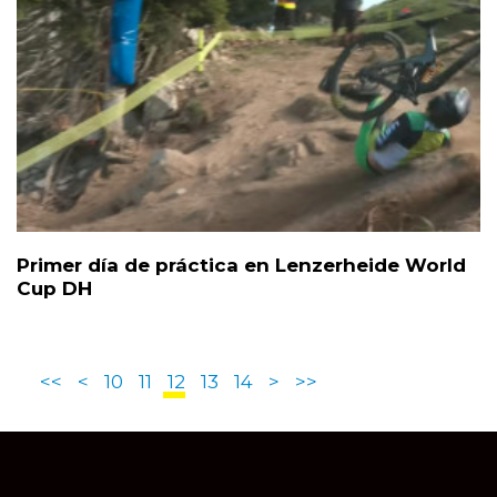
Primer día de práctica en Lenzerheide World
Cup DH
<<
<
10
11
12
13
14
>
>>