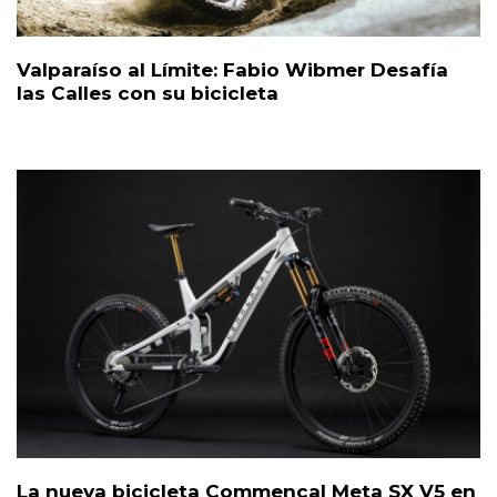
Valparaíso al Límite: Fabio Wibmer Desafía
las Calles con su bicicleta
La nueva bicicleta Commencal Meta SX V5 en